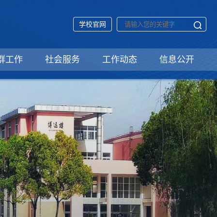
学校官网
群工作
社会服务
工作动态
信息公开