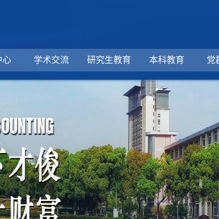
中心
学术交流
研究生教育
本科教育
党