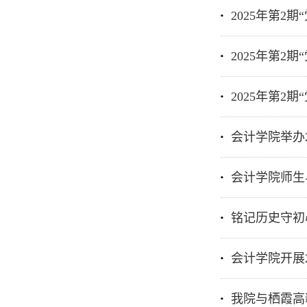
2025年第2
2025年第2
2025年第2
会计学院举办
会计学院师生
铭记历史守初
会计学院开展
我院与栖霞高