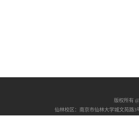
版权所有 @南京
仙林校区：南京市仙林大学城文苑路3号 21