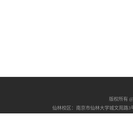
版权所有 @南京
仙林校区：南京市仙林大学城文苑路3号 21