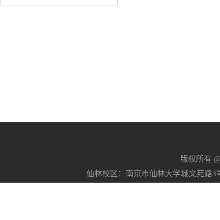
版权所有 @南京
仙林校区：南京市仙林大学城文苑路3号 21