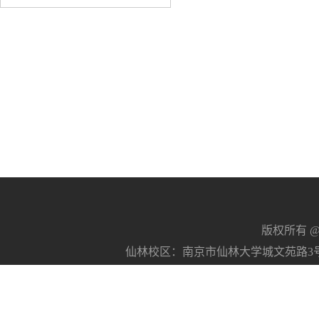
版权所有 @南京
仙林校区：南京市仙林大学城文苑路3号 21